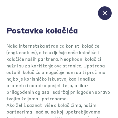
Postavke kolačića
Naša internetska stranica koristi kolačiće
(engl. cookies), a to uključuje naše kolačiće i
Mogućnosti
KEKS Pay za parking
kolačiće naših partnera. Neophodni kolačići
nužni su za korištenje ove stranice. Upotreba
ostalih kolačića omogućuje nam da ti pružimo
Plati parking u
najbolje korisničko iskustvo, kao i analize
prometa i odabira posjetitelja, prikaz
prilagođenih oglasa i sadržaj prilagođen upravo
više od
100
tvojim željama i potrebama.
Ako želiš saznati više o kolačićima, našim
gradova
. Bez
partnerima i načinu na koji upotrebljavamo