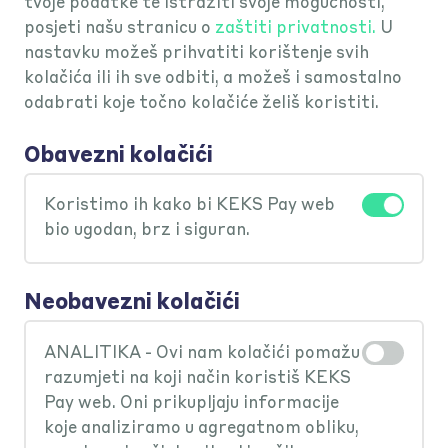
tvoje podatke te istražiti svoje mogućnosti,
naknada!
posjeti našu stranicu o
zaštiti privatnosti.
U
nastavku možeš prihvatiti korištenje svih
kolačića ili ih sve odbiti, a možeš i samostalno
odabrati koje točno kolačiće želiš koristiti.
Obavezni kolačići
Koristimo ih kako bi KEKS Pay web
bio ugodan, brz i siguran.
Neobavezni kolačići
ANALITIKA - Ovi nam kolačići pomažu
razumjeti na koji način koristiš KEKS
Pay web. Oni prikupljaju informacije
koje analiziramo u agregatnom obliku,