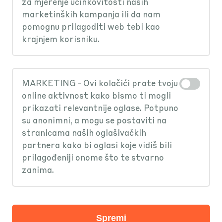
za mjerenje učinkovitosti naših
marketinških kampanja ili da nam
pomognu prilagoditi web tebi kao
krajnjem korisniku.
MARKETING - Ovi kolačići prate tvoju
online aktivnost kako bismo ti mogli
prikazati relevantnije oglase. Potpuno
su anonimni, a mogu se postaviti na
Najjednostavnije
stranicama naših oglašivačkih
partnera kako bi oglasi koje vidiš bili
plaćanje parkinga
prilagođeniji onome što te stvarno
zanima.
- keksanje!
Spremi
Ne moraš tražiti automat niti slati