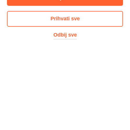
SMS-ove. Jednostavno u aplikaciji
KEKS Pay unesi podatke o svom autu,
Prihvati sve
klikni "Lociraj me", odaberi trajanje
Odbij sve
parkinga i povuci slider za plaćanje. I
to je to - nema dodatnih naknada!