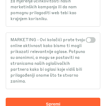
za mjerenje učinkovitosti naših
marketinških kampanja ili da nam
pomognu prilagoditi web tebi kao
krajnjem korisniku.
MARKETING - Ovi kolačići prate tvoju
online aktivnost kako bismo ti mogli
prikazati relevantnije oglase. Potpuno
su anonimni, a mogu se postaviti na
stranicama naših oglašivačkih
partnera kako bi oglasi koje vidiš bili
prilagođeniji onome što te stvarno
zanima.
KEKS Pay za
Spremi