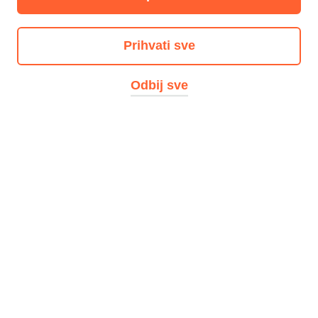
ugostitelje
Prihvati sve
Imaš kafić, restoran,
slastičarnu, noćni klub ili se
Odbij sve
samo povremeno baviš
ugostiteljstvom? Odlično!
Profitiraj od više od 400.000
sretnih korisnika aplikacije
KEKS Pay, čiji broj raste iz
dana u dan.
Više o KEKSU za ugostitelje