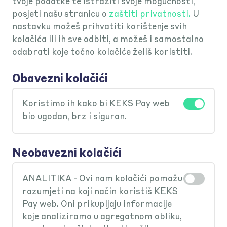
transakcije
tvoje podatke te istražiti svoje mogućnosti,
posjeti našu stranicu o
zaštiti privatnosti.
U
nastavku možeš prihvatiti korištenje svih
kolačića ili ih sve odbiti, a možeš i samostalno
odabrati koje točno kolačiće želiš koristiti.
Obavezni kolačići
Koristimo ih kako bi KEKS Pay web
bio ugodan, brz i siguran.
Neobavezni kolačići
ANALITIKA - Ovi nam kolačići pomažu
razumjeti na koji način koristiš KEKS
Pay web. Oni prikupljaju informacije
koje analiziramo u agregatnom obliku,