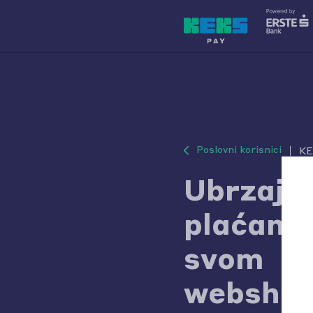
Poslovni korisnici
KE
Ubrzaj
plaćanje
svom
websho