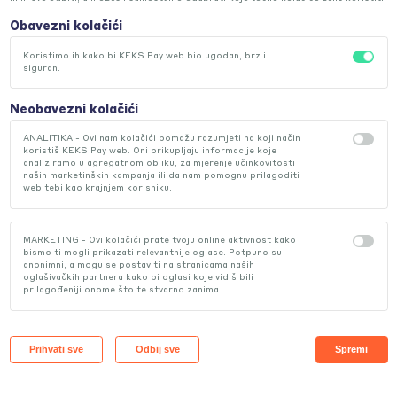
Obavezni kolačići
Koristimo ih kako bi KEKS Pay web bio ugodan, brz i
siguran.
Neobavezni kolačići
ANALITIKA - Ovi nam kolačići pomažu razumjeti na koji način
koristiš KEKS Pay web. Oni prikupljaju informacije koje
analiziramo u agregatnom obliku, za mjerenje učinkovitosti
naših marketinških kampanja ili da nam pomognu prilagoditi
web tebi kao krajnjem korisniku.
MARKETING - Ovi kolačići prate tvoju online aktivnost kako
bismo ti mogli prikazati relevantnije oglase. Potpuno su
anonimni, a mogu se postaviti na stranicama naših
oglašivačkih partnera kako bi oglasi koje vidiš bili
prilagođeniji onome što te stvarno zanima.
e
ikad
Prihvati sve
Odbij sve
Spremi
ničko