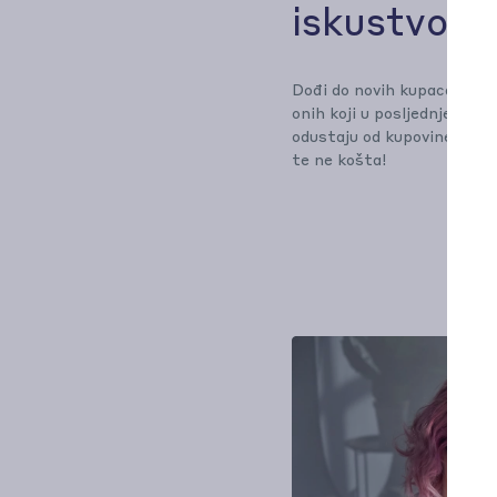
iskustvo
Dođi do novih kupaca i sma
onih koji u posljednjem ko
odustaju od kupovine. Prob
te ne košta!