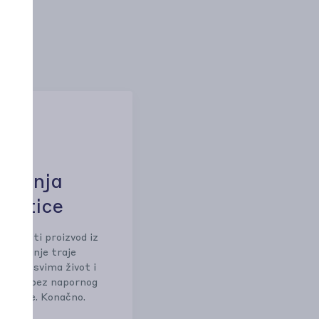
ivanja
kartice
 naručiti proizvod iz
 plaćanje traje
lakšaj svima život i
 keks, bez napornog
kartice. Konačno.