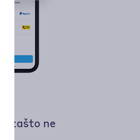
aju
- zašto ne
m