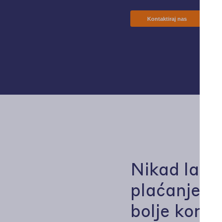
Kontaktiraj nas
Nikad lakš
plaćanje, n
bolje koris