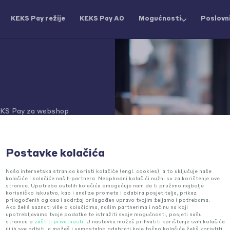
KEKS Pay režije
KEKS Pay AO
Mogućnosti
Poslovni
KS Pay za webshop
Postavke kolačića
 na
Naša internetska stranica koristi kolačiće (engl. cookies), a to uključuje naše
kolačiće i kolačiće naših partnera. Neophodni kolačići nužni su za korištenje ove
stranice. Upotreba ostalih kolačića omogućuje nam da ti pružimo najbolje
korisničko iskustvo, kao i analize prometa i odabira posjetitelja, prikaz
prilagođenih oglasa i sadržaj prilagođen upravo tvojim željama i potrebama.
Ako želiš saznati više o kolačićima, našim partnerima i načinu na koji
pu
upotrebljavamo tvoje podatke te istražiti svoje mogućnosti, posjeti našu
stranicu o
zaštiti privatnosti.
U nastavku možeš prihvatiti korištenje svih kolačića
ili ih sve odbiti, a možeš i samostalno odabrati koje točno kolačiće želiš koristiti.