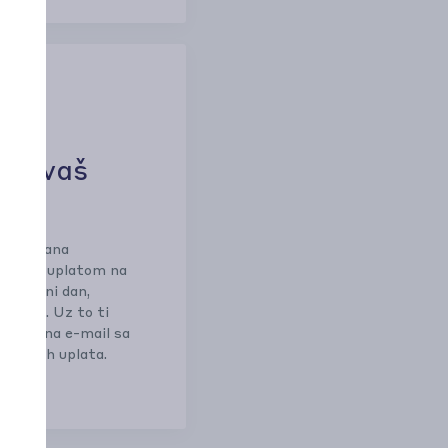
dobivaš
jekom dana
kupnom uplatom na
dni radni dan,
knadu. Uz to ti
tvrdu na e-mail sa
dinačnih uplata.