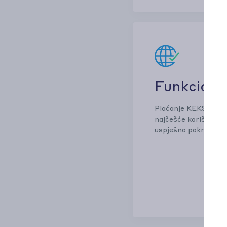
Funkcioni
Plaćanje KEKSOM ur
najčešće korištenim
uspješno pokriveno v