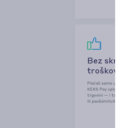
Bez skrive
troškova
Plaćaš samo ugovore
KEKS Pay uplati u sv
trgovini — i to je t
ili paušalnih/dodatn