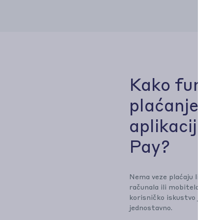
Kako funkc
plaćanje
aplikacij
Pay?
Nema veze plaćaju li kupci
računala ili mobitela, njih
korisničko iskustvo je jedn
jednostavno.