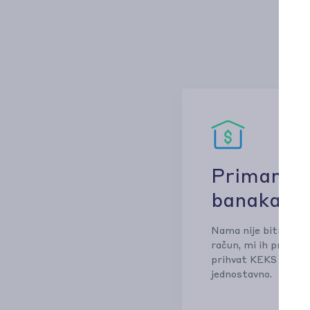
Primamo r
banaka
Nama nije bitno u ko
račun, mi ih primam
prihvat KEKS Pay pl
jednostavno.