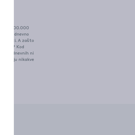
pu?
še od 400.000
oj svakodnevno
 keksati. A zašto
od tebe? Kod
nemaju dnevnih ni
e plaćaju nikakve