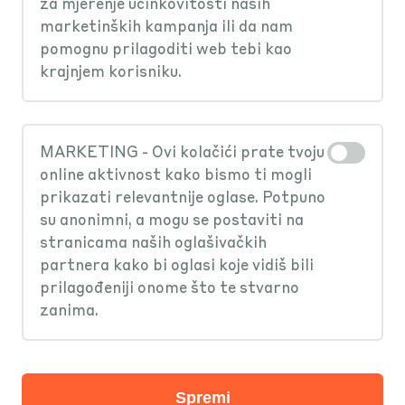
za mjerenje učinkovitosti naših
marketinških kampanja ili da nam
Možeš. Potrebno je unutar
Kako mogu obrisati vozilo da
pomognu prilagoditi web tebi kao
funkcionalnosti Autoosiguranje
krajnjem korisniku.
više ne dobivam podsjetnik za
odabrati „Moja vozila“ i jednostavno
istek registracije?
dodati novo vozilo.
MARKETING - Ovi kolačići prate tvoju
Potrebno je unutar funkcionalnosti
online aktivnost kako bismo ti mogli
Gdje ću dobiti policu nakon
prikazati relevantnije oglase. Potpuno
Autoosiguranje odabrati „Moja
izvršene uplate?
su anonimni, a mogu se postaviti na
vozila“ te pritisnuti na ikonicu
stranicama naših oglašivačkih
kantice, zatim odabrati vozilo za koje
partnera kako bi oglasi koje vidiš bili
Kupljena polica zajedno s ostalom
Mogu li kupiti policu obveznog
prilagođeniji onome što te stvarno
ne želiš primati podsjetnike te
dokumentacijom (Uvjeti osiguranja,
zanima.
osiguranja za vozila koja nisu u
potvrditi brisanje na prikazanom
Zelena karta, Europsko izvješće o
mom vlasništvu?
gumbu.
nezgodi) stiže korisniku na e-mail i u
aplikaciju KEKS Pay te je u svrhu
Spremi