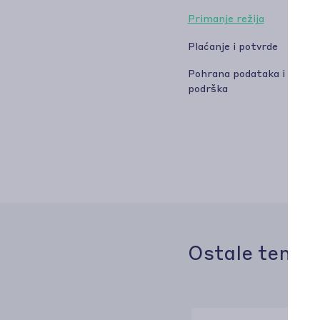
Primanje režija
Plaćanje i potvrde
Pohrana podataka i
podrška
Ostale teme