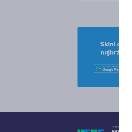
Skini aplik
najbržim 