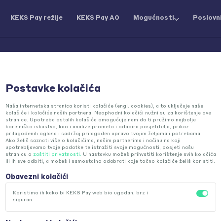
KEKS Pay režije
KEKS Pay AO
Mogućnosti
Poslovni
Postavke kolačića
y Režije
Naša internetska stranica koristi kolačiće (engl. cookies), a to uključuje naše
kolačiće i kolačiće naših partnera. Neophodni kolačići nužni su za korištenje ove
stranice. Upotreba ostalih kolačića omogućuje nam da ti pružimo najbolje
korisničko iskustvo, kao i analize prometa i odabira posjetitelja, prikaz
prilagođenih oglasa i sadržaj prilagođen upravo tvojim željama i potrebama.
Ako želiš saznati više o kolačićima, našim partnerima i načinu na koji
upotrebljavamo tvoje podatke te istražiti svoje mogućnosti, posjeti našu
stranicu o
zaštiti privatnosti.
U nastavku možeš prihvatiti korištenje svih kolačića
ili ih sve odbiti, a možeš i samostalno odabrati koje točno kolačiće želiš koristiti.
Obavezni kolačići
Koristimo ih kako bi KEKS Pay web bio ugodan, brz i
U kojem obliku režije primam u KEKS Pay?
siguran.
U KEKS Pay primaš račun digitalno te u PDF-u kak