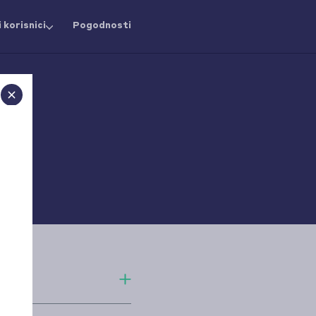
 korisnici
Pogodnosti
av i inače