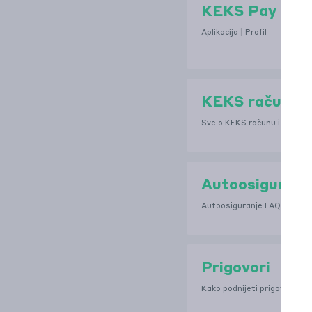
KEKS Pay
Aplikacija
Profil
KEKS račun i 
Sve o KEKS računu i pripadaj
Autoosiguranj
Autoosiguranje FAQ
Prigovori
Kako podnijeti prigovor?