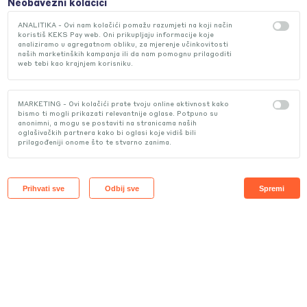
Neobavezni kolačići
primaš poštom i/ili e-mailom, a iz pripadajuće upl
Kako mogu KEKS Pay režije primati dodatno i na
automatski se popunjava nalog za plaćanje. Plaćan
ANALITIKA - Ovi nam kolačići pomažu razumjeti na koji način
koristiš KEKS Pay web. Oni prikupljaju informacije koje
izvršavaš jednim potezom prsta.
Prilikom slanja zahtjeva aktiviraj opciju „Račune 
analiziramo u agregatnom obliku, za mjerenje učinkovitosti
dodatno i na e-mail“, zatim upiši svoju e-mail adre
Kako ću saznati da mi je stigao račun u KEKS P
naših marketinških kampanja ili da nam pomognu prilagoditi
web tebi kao krajnjem korisniku.
račune ćeš ubuduće primati dodatno i na svoj e-ma
O svim pristiglim KEKS Pay režijama ćemo te obav
porukom. Uz to, pristigle režije možeš u svakom 
Hoću li režije koje primam u KEKS Pay ubuduće 
MARKETING - Ovi kolačići prate tvoju online aktivnost kako
provjeriti pod rubrikom „KEKS Pay režije“.
sandučić na kućnu adresu?
bismo ti mogli prikazati relevantnije oglase. Potpuno su
anonimni, a mogu se postaviti na stranicama naših
oglašivačkih partnera kako bi oglasi koje vidiš bili
Ne. Računi poslani u KEKS Pay vrijede isto kao i ra
prilagođeniji onome što te stvarno zanima.
poštom na kućnu adresu. Pripadajući PDF u svak
možeš preuzeti na svoj uređaj ili proslijediti nekom
chat.
Prihvati sve
Odbij sve
Spremi