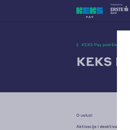
KEKS Pay podrška
KEKS Pa
O usluzi
Aktivacija i deaktivacija